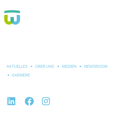
Seit über 160 Jahren Fachkrankenhaus für die Seele und
große Einrichtung der Eingliederungshilfe. In Hannover,
Celle und Umgebung. Für alle seelischen Leiden und
Erkrankungen.
AKTUELLES
ÜBER UNS
MEDIEN
NEWSROOM
KARRIERE
LinkedIn
Facebook
Instagram