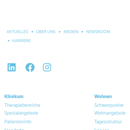
große Einrichtung der Eingliederungshilfe. In Hannover,
Celle und Umgebung. Für alle seelischen Leiden und
Erkrankungen.
AKTUELLES
ÜBER UNS
MEDIEN
NEWSROOM
KARRIERE
LinkedIn
Facebook
Instagram
Klinikum
Wohnen
Therapiebereiche
Schwerpunkte
Spezialangebote
Wohnangebote
Patienteninfo
Tagesstruktur