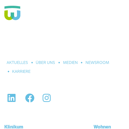
Seit über 160 Jahren Fachkrankenhaus für die Seele und
große Einrichtung der Eingliederungshilfe. In Hannover,
Celle und Umgebung. Für alle seelischen Leiden und
Erkrankungen.
AKTUELLES
ÜBER UNS
MEDIEN
NEWSROOM
KARRIERE
LinkedIn
Facebook
Instagram
Klinikum
Wohnen