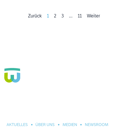
Zurück
1
2
3
…
11
Weiter
Seit über 160 Jahren Fachkrankenhaus für die Seele und
große Einrichtung der Eingliederungshilfe. In Hannover,
Celle und Umgebung. Für alle seelischen Leiden und
Erkrankungen.
AKTUELLES
ÜBER UNS
MEDIEN
NEWSROOM