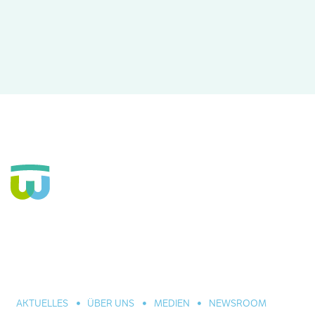
Seit über 160 Jahren Fachkrankenhaus für die Seele und
große Einrichtung der Eingliederungshilfe. In Hannover,
Celle und Umgebung. Für alle seelischen Leiden und
Erkrankungen.
AKTUELLES
ÜBER UNS
MEDIEN
NEWSROOM