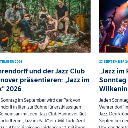
PTEMBER 2026
27. SEPTEMBER 2
rendorff und der Jazz Club
„Jazz im 
nover präsentieren: „Jazz im
Sonntag 
k“ 2026
Wilkeni
 Sonntag im September wird der Park von
Jeden Sonntag
dorff in Ilten zur Bühne für erstklassigen
Wahrendorff in
 Gemeinsam mit dem Jazz Club Hannover lädt
Jazz. Den krön
dorff zum „Jazz im Park“ ein. Mit Tudo Azul
September der 
 Jazz auf brasilianische Leidenschaft, mit ihren
Uhr, der dem f