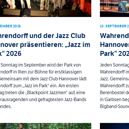
TEMBER 2026
13. SEPTEMBER 
rendorff und der Jazz Club
Wahrendo
nover präsentieren: „Jazz im
Hannover
k“ 2026
Park“ 20
 Sonntag im September wird der Park von
Jeden Sonntag
dorff in Ilten zur Bühne für erstklassigen
Wahrendorff in
 Gemeinsam mit dem Jazz Club Hannover lädt
Jazz. Gemeins
dorff zum „Jazz im Park“ ein. Am ersten
Wahrendorff zu
g treten die „Blackpoint Jazzmen“ auf, eine
Berenbostel d
erausragenden und gefragtesten Jazz-Bands
in Garbsen beg
andes.
Bigband-Soun