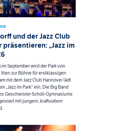
2026
rff und der Jazz Club
 präsentieren: „Jazz im
26
 im September wird der Park von
 Ilten zur Bühne für erstklassigen
am mit dem Jazz Club Hannover lädt
m „Jazz im Park“ ein. Die Big Band
es Geschwister-Scholl-Gymnasiums
eistert mit jungem, kraftvollem
d.