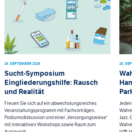
16. SEPTEMBER 2026
20. SE
Sucht-Symposium
Wah
Eingliederungshilfe: Rausch
Han
und Realität
Par
Freuen Sie sich auf ein abwechslungsreiches
Jeden
Veranstaltungsprogramm mit Fachvorträgen,
Wahren
Podiumsdiskussion und einer „Versorgungswiese“
Jazz.
mit interaktiven Workshops sowie Raum zum
Wahren
Austausch.
trifft