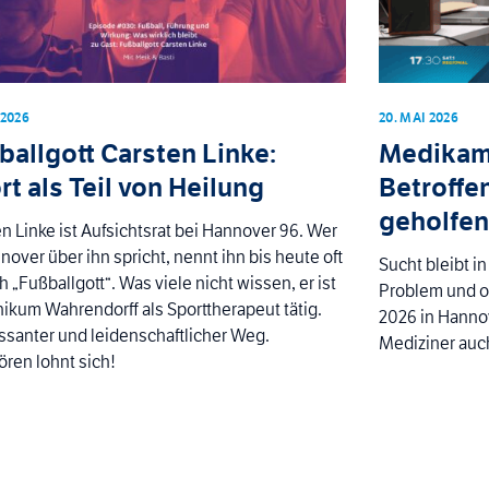
 2026
20. MAI 2026
ballgott Carsten Linke:
Medikam
rt als Teil von Heilung
Betroffe
geholfen
n Linke ist Aufsichtsrat bei Hannover 96. Wer
nover über ihn spricht, nennt ihn bis heute oft
Sucht bleibt i
h „Fußballgott“. Was viele nicht wissen, er ist
Problem und o
nikum Wahrendorff als Sporttherapeut tätig.
2026 in Hanno
ssanter und leidenschaftlicher Weg.
Mediziner auc
ren lohnt sich!