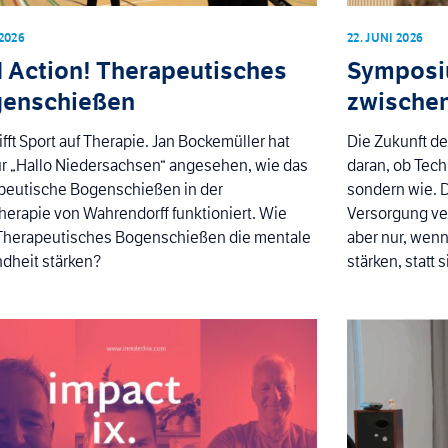
 2026
22. JUNI 2026
 Action! Therapeutisches
Symposiu
enschießen
zwischen
rifft Sport auf Therapie. Jan Bockemüller hat
Die Zukunft de
ür „Hallo Niedersachsen“ angesehen, wie das
daran, ob Tec
peutische Bogenschießen in der
sondern wie. D
herapie von Wahrendorff funktioniert. Wie
Versorgung ve
Therapeutisches Bogenschießen die mentale
aber nur, wenn
dheit stärken?
stärken, statt 