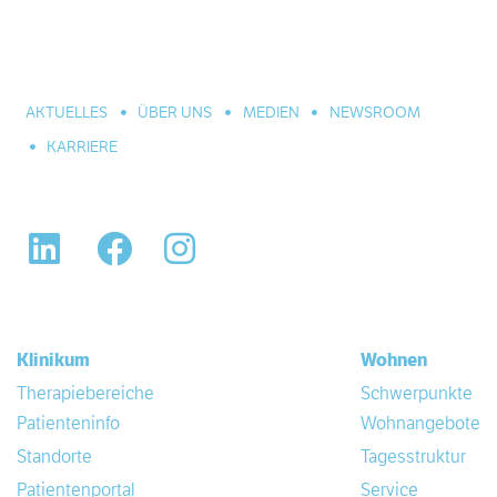
große Einrichtung der Eingliederungshilfe. In Hannover,
Celle und Umgebung. Für alle seelischen Leiden und
Erkrankungen.
AKTUELLES
ÜBER UNS
MEDIEN
NEWSROOM
KARRIERE
LinkedIn
Facebook
Instagram
Klinikum
Wohnen
Therapiebereiche
Schwerpunkte
Patienteninfo
Wohnangebote
Standorte
Tagesstruktur
Patientenportal
Service