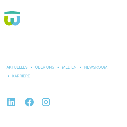
Seit über 160 Jahren Fachkrankenhaus für die Seele und
große Einrichtung der Eingliederungshilfe. In Hannover,
Celle und Umgebung. Für alle seelischen Leiden und
Erkrankungen.
AKTUELLES
ÜBER UNS
MEDIEN
NEWSROOM
KARRIERE
LinkedIn
Facebook
Instagram