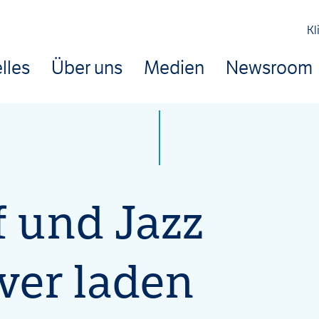
Kl
lles
Über uns
Medien
Newsroom
hrendorff Blog
 und Jazz
ver laden