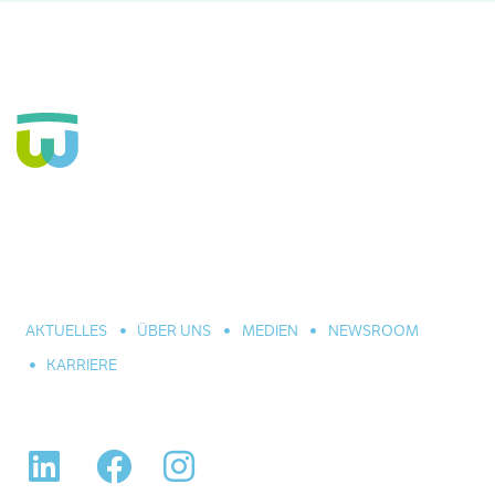
Seit über 160 Jahren Fachkrankenhaus für die Seele und
große Einrichtung der Eingliederungshilfe. In Hannover,
Celle und Umgebung. Für alle seelischen Leiden und
Erkrankungen.
AKTUELLES
ÜBER UNS
MEDIEN
NEWSROOM
KARRIERE
LinkedIn
Facebook
Instagram