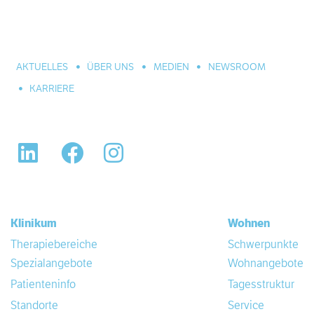
große Einrichtung der Eingliederungshilfe. In Hannover,
Celle und Umgebung. Für alle seelischen Leiden und
Erkrankungen.
AKTUELLES
ÜBER UNS
MEDIEN
NEWSROOM
KARRIERE
LinkedIn
Facebook
Instagram
Klinikum
Wohnen
Therapiebereiche
Schwerpunkte
Spezialangebote
Wohnangebote
Patienteninfo
Tagesstruktur
Standorte
Service