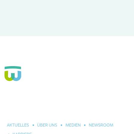
Seit über 160 Jahren Fachkrankenhaus für die Seele und
große Einrichtung der Eingliederungshilfe. In Hannover,
Celle und Umgebung. Für alle seelischen Leiden und
Erkrankungen.
AKTUELLES
ÜBER UNS
MEDIEN
NEWSROOM