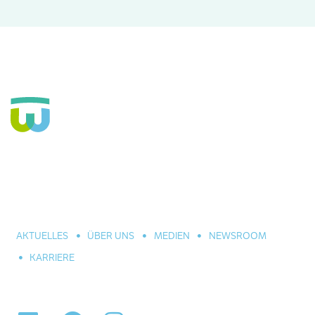
Seit über 160 Jahren Fachkrankenhaus für die Seele und
große Einrichtung der Eingliederungshilfe. In Hannover,
Celle und Umgebung. Für alle seelischen Leiden und
Erkrankungen.
AKTUELLES
ÜBER UNS
MEDIEN
NEWSROOM
KARRIERE