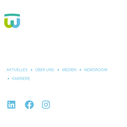
Seit über 160 Jahren Fachkrankenhaus für die Seele und
große Einrichtung der Eingliederungshilfe. In Hannover,
Celle und Umgebung. Für alle seelischen Leiden und
Erkrankungen.
AKTUELLES
ÜBER UNS
MEDIEN
NEWSROOM
KARRIERE
LinkedIn
Facebook
Instagram