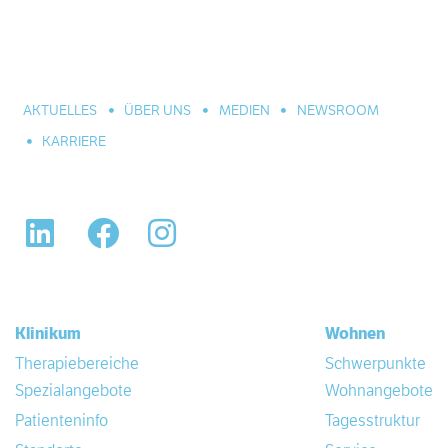
große Einrichtung der Eingliederungshilfe. In Hannover,
Celle und Umgebung. Für alle seelischen Leiden und
Erkrankungen.
AKTUELLES
ÜBER UNS
MEDIEN
NEWSROOM
KARRIERE
LinkedIn
Facebook
Instagram
Klinikum
Wohnen
Therapiebereiche
Schwerpunkte
Spezialangebote
Wohnangebote
Patienteninfo
Tagesstruktur