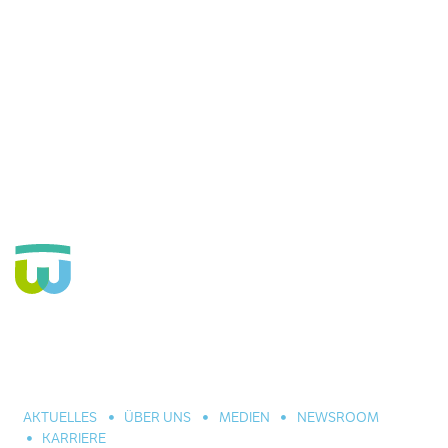
Seit über 160 Jahren Fachkrankenhaus für die Seele und große
Einrichtung der Eingliederungshilfe. In Hannover, Celle und
Umgebung. Für alle seelischen Leiden und Erkrankungen.
AKTUELLES
ÜBER UNS
MEDIEN
NEWSROOM
KARRIERE